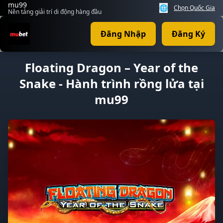
mu99
🌐
Chọn Quốc Gia
Nền tảng giải trí di động hàng đầu
Đăng Nhập
Đăng Ký
Floating Dragon – Year of the
Snake - Hành trình rồng lửa tại
mu99