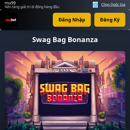
mu99
🌐
Chọn Quốc Gia
Nền tảng giải trí di động hàng đầu
Đăng Nhập
Đăng Ký
Swag Bag Bonanza