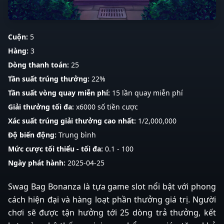
Cuộn:
5
Hàng:
3
Dòng thanh toán:
25
Tần suất trúng thưởng:
22%
Tần suất vòng quay miễn phí:
15 lần quay miễn phí
Giải thưởng tối đa:
x6000 số tiền cược
Xác suất trúng giải thưởng cao nhất:
1/2,000,000
Độ biến động:
Trung bình
Mức cược tối thiểu - tối đa:
0.1 - 100
Ngày phát hành:
2025-04-25
Swag Bag Bonanza là tựa game slot nổi bật với phong
cách hiện đại và hàng loạt phần thưởng giá trị. Người
chơi sẽ được tận hưởng tới 25 dòng trả thưởng, kết