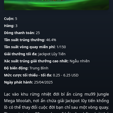
Cuộn:
5
Hàng:
3
Dòng thanh toán:
25
Tần suất trúng thưởng:
46.4%
Tần suất vòng quay miễn phí:
1/150
Giải thưởng tối đa:
Jackpot Lũy Tiến
Xác suất trúng giải thưởng cao nhất:
Ngẫu nhiên
Độ biến động:
Trung Bình
Mức cược tối thiểu - tối đa:
0.25 - 6.25 USD
Ngày phát hành:
25/04/2025
Lạc vào khu rừng nhiệt đới bí ẩn cùng mu99 Jungle
Mega Moolah, nơi ẩn chứa giải Jackpot lũy tiến khổng
lồ có thể thay đổi cuộc đời bạn chỉ sau một vòng quay.