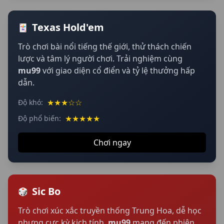
Texas Hold'em
🃏
Trò chơi bài nổi tiếng thế giới, thử thách chiến
lược và tâm lý người chơi. Trải nghiệm cùng
mu99
với giao diện cổ điển và tỷ lệ thưởng hấp
dẫn.
★★★☆☆
Độ khó:
★★★★★
Độ phổ biến:
Chơi ngay
Sic Bo
🎲
Trò chơi xúc xắc truyền thống Trung Hoa, dễ học
nhưng cực kỳ kịch tính.
mu99
mang đến phiên