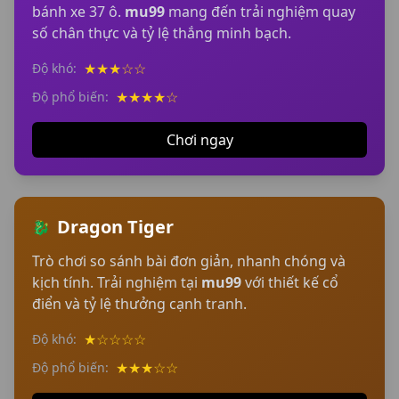
bánh xe 37 ô.
mu99
mang đến trải nghiệm quay
số chân thực và tỷ lệ thắng minh bạch.
★★★☆☆
Độ khó:
★★★★☆
Độ phổ biến:
Chơi ngay
Dragon Tiger
🐉
Trò chơi so sánh bài đơn giản, nhanh chóng và
kịch tính. Trải nghiệm tại
mu99
với thiết kế cổ
điển và tỷ lệ thưởng cạnh tranh.
★☆☆☆☆
Độ khó:
★★★☆☆
Độ phổ biến: