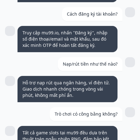
Cách đăng ký tài khoản?
Truy cập mu99.io, nhấn "Đăng ký", nhập
số điện thoại/email và mật khẩu, sau đó
xác minh OTP để hoàn tất đăng ký.
Nạp/rút tiền như thế nào?
Hỗ trợ nạp rút qua ngân hàng, ví điện tử.
Giao dịch nhanh chóng trong vòng vài
phút, không mất phí ẩn.
Trò chơi có công bằng không?
Tất cả game slots tại mu99 đều dựa trên
thuật toán ngẫu nhiên RNG, đảm bảo kết