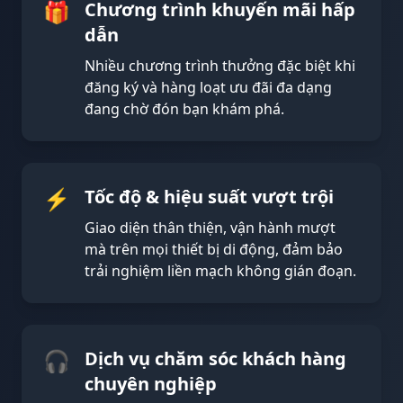
🎁
Chương trình khuyến mãi hấp
Hạ** rút tiền thành công 860,000₫
Tôn** thắng lớn 1,250,000₫
dẫn
Đường** vừa rút 730,000₫
Nhiều chương trình thưởng đặc biệt khi
Khúc** nhận thưởng 890,000₫
đăng ký và hàng loạt ưu đãi đa dạng
Lữ** rút tiền thành công 970,000₫
đang chờ đón bạn khám phá.
Trưng** thắng cược 1,080,000₫
Viên** vừa rút 910,000₫
Từ** nhận thưởng 820,000₫
Thôi** rút tiền thành công 740,000₫
⚡
Tốc độ & hiệu suất vượt trội
Chu** thắng lớn 1,300,000₫
Hứa** vừa rút 690,000₫
Giao diện thân thiện, vận hành mượt
Hồ** nhận thưởng 950,000₫
mà trên mọi thiết bị di động, đảm bảo
Ông** rút tiền thành công 880,000₫
trải nghiệm liền mạch không gián đoạn.
Bành** thắng cược 1,020,000₫
Lưu** vừa rút 930,000₫
Phí** nhận thưởng 1,150,000₫
🎧
Dịch vụ chăm sóc khách hàng
chuyên nghiệp